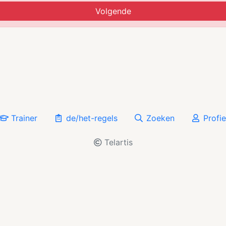
Volgende
Trainer
de/het-regels
Zoeken
Profie
Telartis