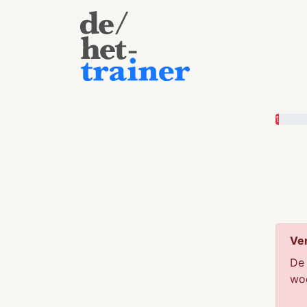
1
Ve
De
wo