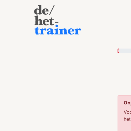
1
Onj
Voo
het