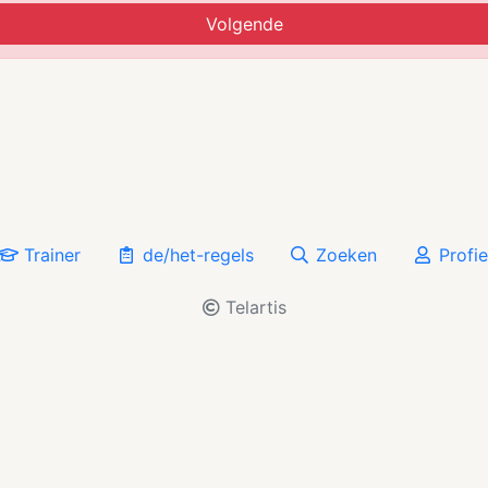
Volgende
Trainer
de/het-regels
Zoeken
Profie
Telartis