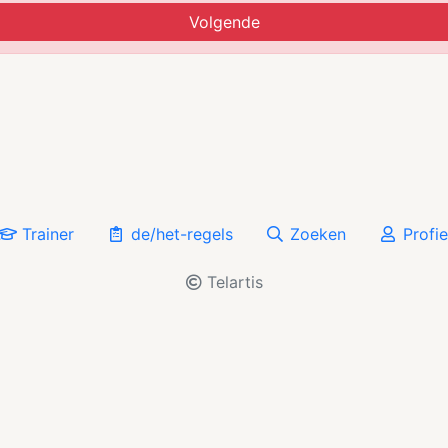
Volgende
Trainer
de/het-regels
Zoeken
Profie
Telartis