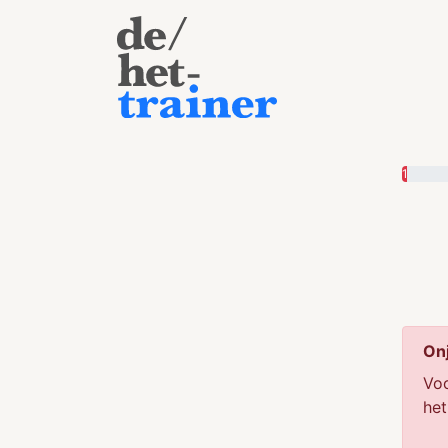
1
Onj
Voo
het