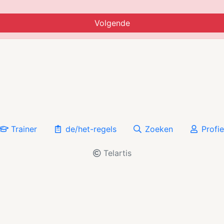
Volgende
Trainer
de/het-regels
Zoeken
Profie
Telartis