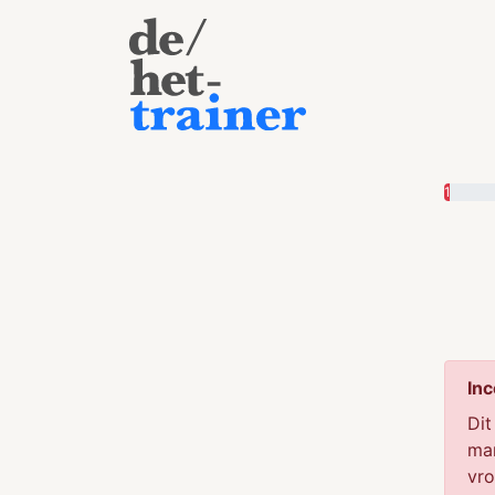
1
Inc
Dit
man
vro