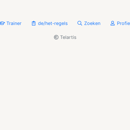
Trainer
de/het-regels
Zoeken
Profie
Telartis