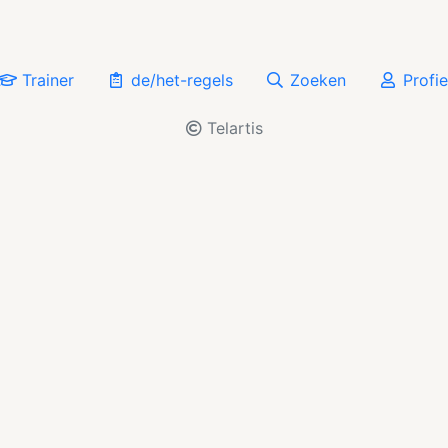
Trainer
de/het-regels
Zoeken
Profie
Telartis