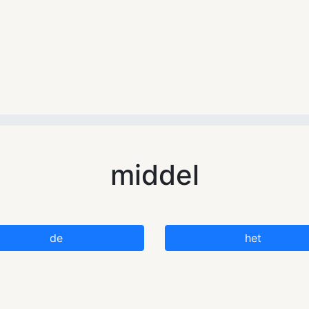
middel
de
het