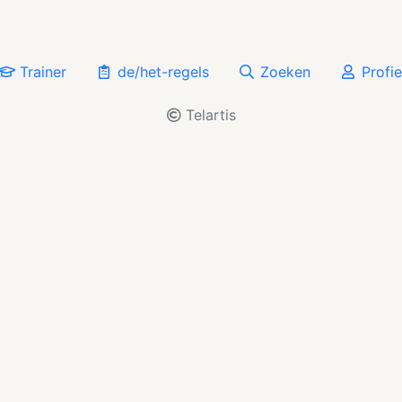
Trainer
de/het-regels
Zoeken
Profie
Telartis